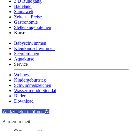
3 D Rundgang
Badeland
Saunawelt
Zeiten + Preise
Gastronomie
Stellenangebote neu
Kurse
Babyschwimmen
Kleinkindschwimmen
Seepferdchen
Aquakurse
Service
Wellness
Kindergeburtstag
Schwimmabzeichen
Wasserfreunde Stendal
Bilder
Download
Werkzeugleiste öffnen
Barrierefreiheit