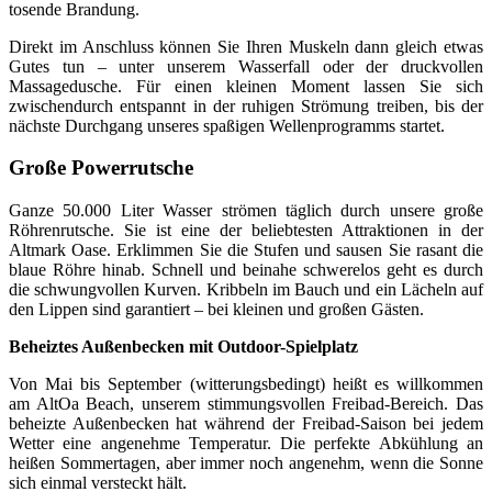
tosende Brandung.
Direkt im Anschluss können Sie Ihren Muskeln dann gleich etwas
Gutes tun – unter unserem Wasserfall oder der druckvollen
Massagedusche. Für einen kleinen Moment lassen Sie sich
zwischendurch entspannt in der ruhigen Strömung treiben, bis der
nächste Durchgang unseres spaßigen Wellenprogramms startet.
Große Powerrutsche
Ganze 50.000 Liter Wasser strömen täglich durch unsere große
Röhrenrutsche. Sie ist eine der beliebtesten Attraktionen in der
Altmark Oase. Erklimmen Sie die Stufen und sausen Sie rasant die
blaue Röhre hinab. Schnell und beinahe schwerelos geht es durch
die schwungvollen Kurven. Kribbeln im Bauch und ein Lächeln auf
den Lippen sind garantiert – bei kleinen und großen Gästen.
Beheiztes Außenbecken mit Outdoor-Spielplatz
Von Mai bis September (witterungsbedingt) heißt es willkommen
am AltOa Beach, unserem stimmungsvollen Freibad-Bereich. Das
beheizte Außenbecken hat während der Freibad-Saison bei jedem
Wetter eine angenehme Temperatur. Die perfekte Abkühlung an
heißen Sommertagen, aber immer noch angenehm, wenn die Sonne
sich einmal versteckt hält.